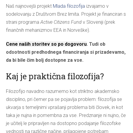
Naš najnovejši projekt
Mlada filozofija
izvajamo v
sodelovanju z Društvom Brez limita. Projekt je financiran s
strani programa
Active Citizens Fund
v Sloveniji (prek
finančnih mehanizmov EEA in Norveške).
Cene naših storitev so po dogovoru
. Tudi ob
odsotnosti predhodnega financiranja si prizadevamo,
da bi bile čim bolj dostopne za vse.
Kaj je praktična filozofija?
Filozofijo navadno razumemo kot striktno akademsko
disciplino, pri čemer pa se pojavlja problem: filozofija se
ukvarja s temeljnimi vprašanji problema biti človek, in kot
taka je nujna in pomembna za vse. Predznanje ni nujno, če
je učitelj le pripravljen na dostopno podajanje filozofske
vednosti na različne načine, prilagojene potrebam