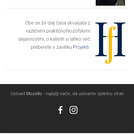
Obe se že dalj časa ukvarjata z
različnimi praktičnofilozofskimi
dejavnostmi, o katerih si lahko več
preberete v zavihku
Projekti
.
Ustvaril
Mozello
- najlažji način, da ustvarite spletno stran