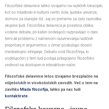
Filozofske delavnice lahko izvajamo na različnih lokacijah,
kot so mladinski in kulturni centri, šole, ljudske univerze,
domovi za starejše itd., saj so primerne za zelo raznolike
skupine ljudi. Filozofska delavnica je posebna oblika
vodene debate, pri kateri sodelujoči razpravljajo o dani
temi ali problemu z namenom razumevanja različnih
prepričanj in argumentov, s čimer poskušajo doseči
medsebojno strinjanje. Debato vodi filozof/inja, ki
sodelujočim s tem tudi podaja prilagojeno filozofsko
vednost na dostopen in interaktiven način.
Filozofske delavnice letos izvajamo brezplačno na
višješolskih in visokošolskih zavodih. Več o tem na
zavihku
Mlada filozofija
, lahko pa nas tudi
kontaktirate
.